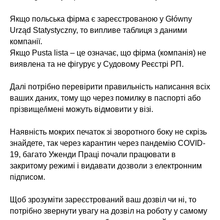
⠀
Якщо польська фірма є зареєстрованою у Główny
Urząd Statystyczny, то випливе таблиця з даними
компанії.
Якщо Pusta lista – це означає, що фірма (компанія) не
виявлена та не фігурує у Судовому Реєстрі РП.
⠀
Далі потрібно перевірити правильність написання всіх
ваших даних, тому що через помилку в паспорті або
прізвище/імені можуть відмовити у візі.
⠀
Наявність мокрих печаток зі зворотного боку не скрізь
знайдете, так через карантин через пандемію COVID-
19, багато Уженди Праці почали працювати в
закритому режимі і видавати дозволи з електронним
підписом.
⠀
Щоб зрозуміти зареєстрований ваш дозвіл чи ні, то
потрібно звернути увагу на дозвіл на роботу у самому