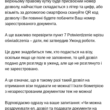
верхньому правому кутку буде присвоєний номер
дозволу, найчастіше складається з літер та цифр, або
візьміть за допомогою смартфона скануйте QR код
дозволу і Ви повинні будете побачити Ваш номер
зареєстрованого документа.
⠀
А ще важливо перевірити пункт 7 Potwierdzenie wpisu
oświadczenia – дати, які затвердив Ужонд роботи.
Це дуже знадобиться тим, хто подається на візу,
оскільки якщо це поле не заповнене, то цей дозвіл
подано для розгляду в уженд, але ще не розглянуто і
не зареєстровано.
А це означає, що в такому разі такий дозвіл на
отримання візи подавати не можна! І їхати біометрією
з незареєстрованим документом теж не можна!
⠀
Відповідаємо одразу на ваше запитання: «Чи можна
роздрукувати ел. дозвіл та подавати документи на