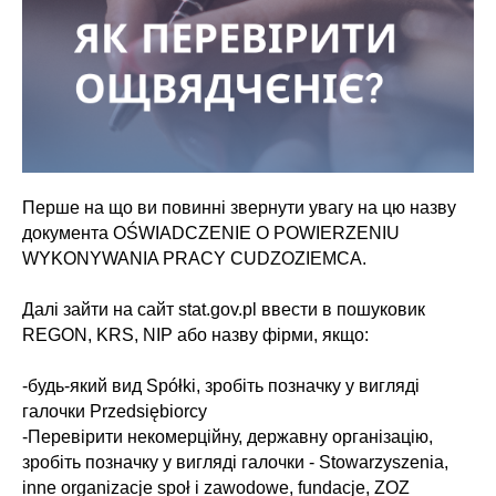
Перше на що ви повинні звернути увагу на цю назву
документа OŚWIADCZENIE O POWIERZENIU
WYKONYWANIA PRACY CUDZOZIEMCA.
⠀
Далі зайти на сайт stat.gov.pl ввести в пошуковик
REGON, KRS, NIP або назву фірми, якщо:
-будь-який вид Spółki, зробіть позначку у вигляді
галочки Przedsiębiorcy
-Перевірити некомерційну, державну організацію,
зробіть позначку у вигляді галочки - Stowarzyszenia,
inne organizacje społ i zawodowe, fundacje, ZOZ