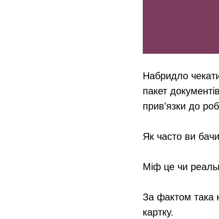
Набридло чекати
пакет документі
прив'язки до ро
⠀
Як часто ви бачи
⠀
Міф це чи реаль
За фактом така к
картку.