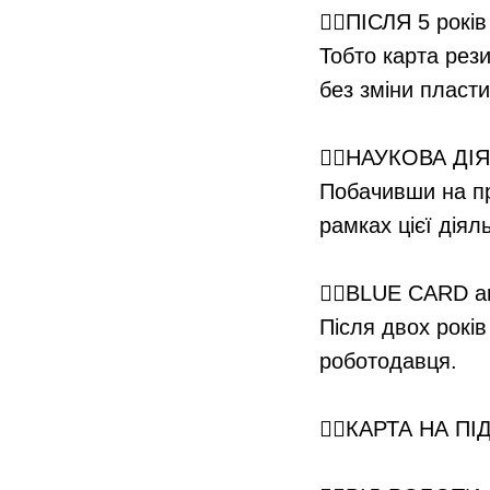
👉🏻ПІСЛЯ 5 років
Тобто карта рез
без зміни пласти
⠀
👉🏻НАУКОВА ДІ
Побачивши на пр
рамках цієї діяль
⠀
👉🏻BLUE CARD ar
Після двох років
роботодавця.
⠀
👉🏻КАРТА НА 