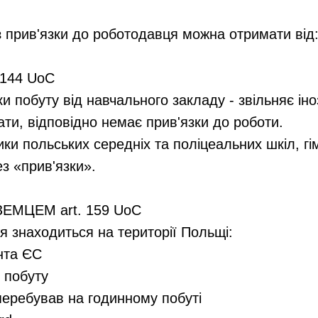
з прив'язки до роботодавця можна отримати від
. 144 UoC
 побуту від навчального закладу - звільняє іно
ти, відповідно немає прив'язки до роботи.
ки польських середніх та поліцеальних шкіл, гім
з «прив'язки».
ЗЕМЦЕМ art. 159 UoC
я знаходиться на території Польщі:
ента ЄС
о побуту
 перебував на годинному побуті