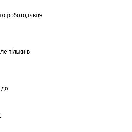
ого роботодавця
ле тільки в
 до
1