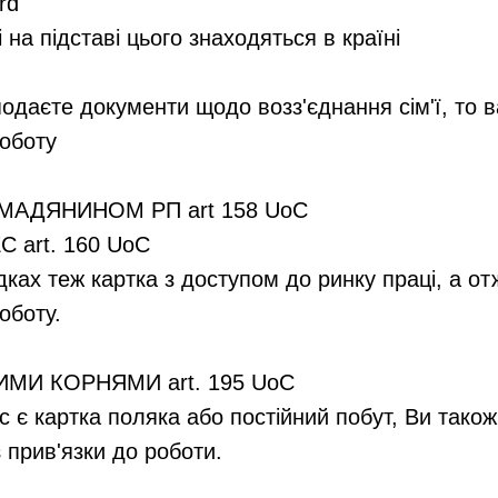
rd
і на підставі цього знаходяться в країні
одаєте документи щодо возз'єднання сім'ї, то в
роботу
ОМАДЯНИНОМ РП art 158 UoC
С art. 160 UoC
ках теж картка з доступом до ринку праці, а от
оботу.
ИМИ КОРНЯМИ art. 195 UoC
с є картка поляка або постійний побут, Ви тако
 прив'язки до роботи.