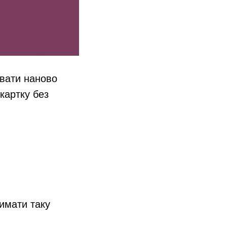
авати наново
картку без
римати таку