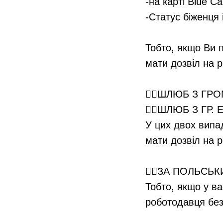
-на карті Blue Ca
-Статус біженця 
⠀
Тобто, якщо Ви п
мати дозвіл на 
⠀
👉🏻ШЛЮБ З ГР
👉🏻ШЛЮБ З ГР. Е
У цих двох випад
мати дозвіл на р
⠀
👉🏻ЗА ПОЛЬСЬК
Тобто, якщо у ва
роботодавця без
⠀