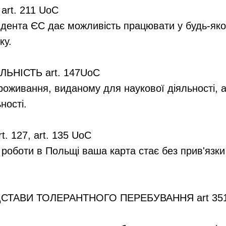
 art. 211 UoC
идента ЄС дає можливість працювати у будь-як
ку.
ЯЛЬНІСТЬ art. 147UoC
оживання, виданому для наукової діяльності, а
ності.
t. 127, art. 135 UoC
 роботи в Польщі ваша карта стає без прив'язки
ПІДСТАВИ ТОЛЕРАНТНОГО ПЕРЕБУВАННЯ art 35