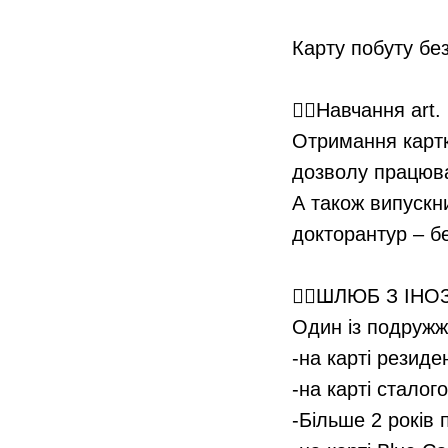
⠀
Карту побуту бе
⠀
👉🏻Навчання art
Отримання картки
дозволу працюва
А також випускни
докторантур – бе
⠀
👉🏻ШЛЮБ З ІНО
Один із подружж
-на карті резид
-на карті сталог
-Більше 2 років