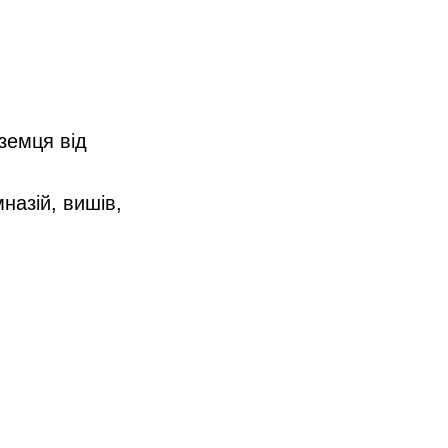
:
земця від
назій, вишів,