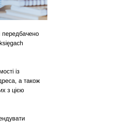
і передбачено
 księgach
ості із
дреса, а також
х з цією
рендувати