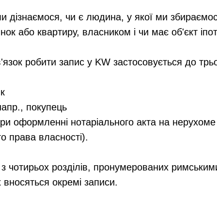
и дізнаємося, чи є людина, у якої ми збираємос
ок або квартиру, власником і чи має об'єкт іпот
'язок робити запис у KW застосовується до трьо
к
напр., покупець
 при оформленні нотаріального акта на нерухоме
о права власності).
з чотирьох розділів, пронумерованих римськими 
их вносяться окремі записи.