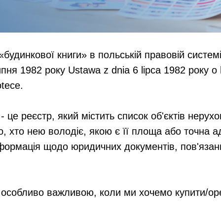
«будинкової книги» в польській правовій систем
пня 1982 року Ustawa z dnia 6 lipca 1982 року o
otece.
- це реєстр, який містить список об'єктів нерухом
, хто нею володіє, якою є її площа або точна а
формація щодо юридичних документів, пов'язани
 особливо важливою, коли ми хочемо купити/о