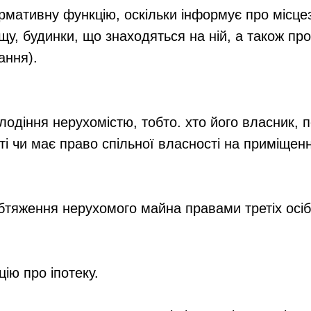
рмативну функцію, оскільки інформує про місц
ощу, будинки, що знаходяться на ній, а також пр
ання).
олодіння нерухомістю, тобто. хто його власник, 
ті чи має право спільної власності на приміщен
обтяження нерухомого майна правами третіх осіб
ію про іпотеку.