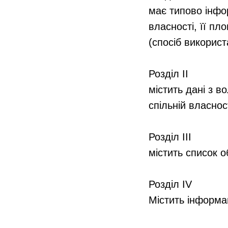
має типово інфо
власності, її пл
(спосіб використ
⠀
Розділ ІІ
містить дані з в
спільній власнос
⠀
Розділ ІІІ
містить список 
⠀
Розділ IV
Містить інформац
⠀