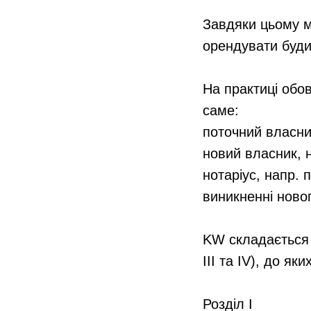
⠀
Завдяки цьому м
орендувати будин
⠀
На практиці обов
саме:
поточний власни
новий власник, 
нотаріус, напр.
виникненні новог
⠀
KW складається 
III та IV), до як
⠀
Розділ I