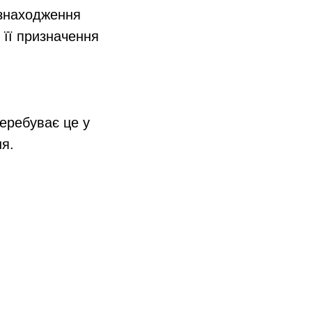
езнаходження
о її призначення
перебуває це у
ня.