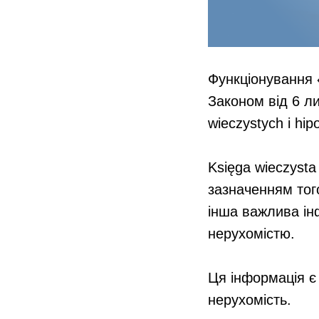
Функціонування 
Законом від 6 ли
wieczystych i hip
⠀
Księga wieczysta 
зазначенням того
інша важлива ін
нерухомістю.
⠀
Ця інформація є
нерухомість.