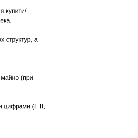
я купити/
ека.
х структур, а
 майно (при
цифрами (I, II,