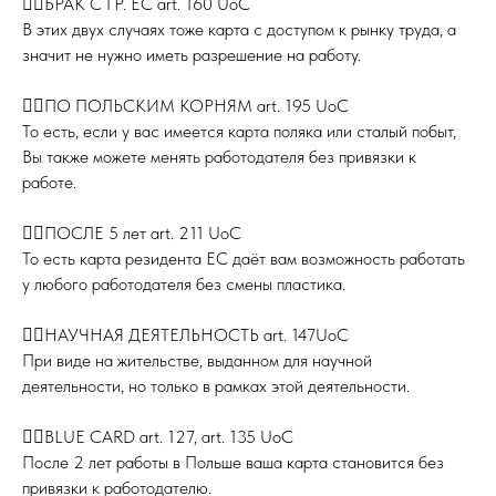
👉🏻БРАК С ГР. ЕС art. 160 UoC
В этих двух случаях тоже карта с доступом к рынку труда, а
значит не нужно иметь разрешение на работу.
⠀
👉🏻ПО ПОЛЬСКИМ КОРНЯМ art. 195 UoC
То есть, если у вас имеется карта поляка или сталый побыт,
Вы также можете менять работодателя без привязки к
работе.
⠀
👉🏻ПОСЛЕ 5 лет art. 211 UoC
То есть карта резидента ЕС даёт вам возможность работать
у любого работодателя без смены пластика.
⠀
👉🏻НАУЧНАЯ ДЕЯТЕЛЬНОСТЬ art. 147UoC
При виде на жительстве, выданном для научной
деятельности, но только в рамках этой деятельности.
⠀
👉🏻BLUE CARD art. 127, art. 135 UoC
После 2 лет работы в Польше ваша карта становится без
привязки к работодателю.