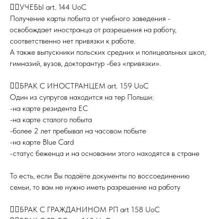
👉🏻УЧЕБЫ art. 144 UoC
Получение карты побыта от учебного заведения -
освобождает иностранца от разрешения на работу,
соответственно нет привязки к работе.
А также выпускники польских средних и полицеальных школ,
гимназий, вузов, докторантур -без «привязки».
⠀
👉🏻БРАК С ИНОСТРАНЦЕМ art. 159 UoC
Один из супругов находится на тер Польши:
-на карте резидента ЕС
-на карте сталого побыта
-более 2 лет пребывал на часовом побыте
-на карте Blue Card
-статус беженца и на основании этого находятся в стране
⠀
То есть, если Вы подаёте документы по воссоединению
семьи, то вам не нужно иметь разрешение на работу
⠀
👉🏻БРАК С ГРАЖДАНИНОМ РП art 158 UoC