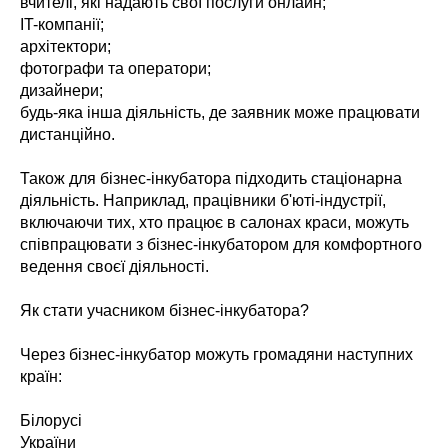
вчителі, які надають свої послуги онлайн;
IT-компанії;
архітектори;
фотографи та оператори;
дизайнери;
будь-яка інша діяльність, де заявник може працювати
дистанційно.
Також для бізнес-інкубатора підходить стаціонарна
діяльність. Наприклад, працівники б'юті-індустрії,
включаючи тих, хто працює в салонах краси, можуть
співпрацювати з бізнес-інкубатором для комфортного
ведення своєї діяльності.
Як стати учасником бізнес-інкубатора?
Через бізнес-інкубатор можуть громадяни наступних
країн:
Білорусі
України