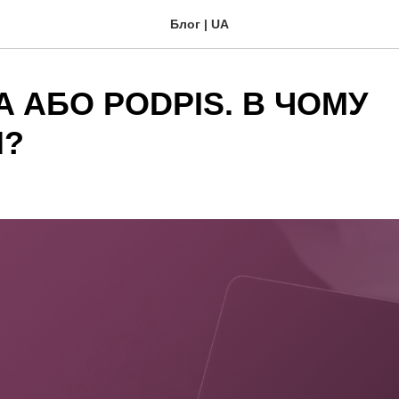
Блог | UA
 АБО PODPIS. В ЧОМУ
Я?