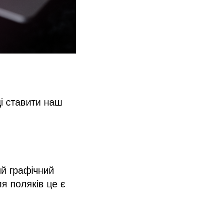
і ставити наш
ий графічний
я поляків це є