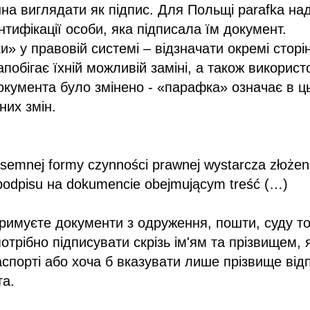
нна виглядати як підпис. Для Польщі parafka на
нтифікації особи, яка підписала їм документ.
» у правовій системі – відзначати окремі сторі
побігає їхній можливій заміні, а також використ
документа було змінено - «парафка» означає в 
них змін.
semnej formy czynności prawnej wystarcza złożen
podpisu на dokumencie obejmującym treść (…)
римуєте документи з одруження, пошти, суду то
отрібно підписувати скрізь ім'ям та прізвищем, 
спорті або хоча б вказувати лише прізвище від
та.