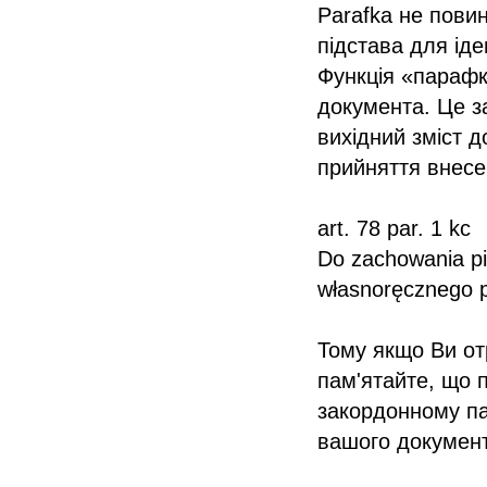
Parafka не пови
підстава для іде
Функція «парафки
документа. Це за
вихідний зміст 
прийняття внесе
⠀
art. 78 par. 1 kc
Do zachowania pi
własnoręcznego 
⠀
Тому якщо Ви от
пам'ятайте, що п
закордонному па
вашого докумен
⠀