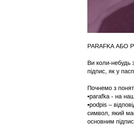
PARAFKA АБО P
⠀
Ви коли-небудь 
підпис, як у пас
⠀
Почнемо з понят
▪️parafka - на н
▪️podpis – відпо
символ, який має
основним підпис
⠀