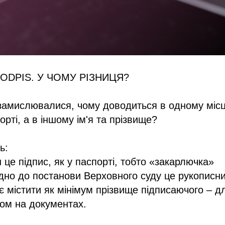
ODPIS. У ЧОМУ РІЗНИЦЯ?
замислювалися, чому доводиться в одному місц
порті, а в іншому ім'я та прізвище?
ь:
аш це підпис, як у паспорті, тобто «закарлючка»
відно до постанови Верховного суду це рукописн
 містити як мінімум прізвище підписаючого – дл
ом на документах.