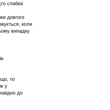
дто слабка
нки довгого
овується, коли
цьому випадку
ie
що, то
як у
повідно до