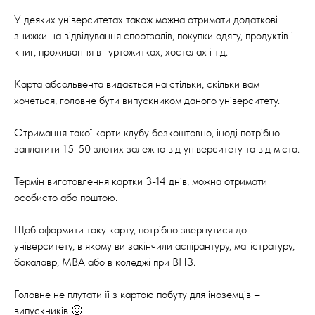
⠀
У деяких університетах також можна отримати додаткові
знижки на відвідування спортзалів, покупки одягу, продуктів і
книг, проживання в гуртожитках, хостелах і т.д.
⠀
Карта абсольвента видається на стільки, скільки вам
хочеться, головне бути випускником даного університету.
Отримання такої карти клубу безкоштовно, іноді потрібно
заплатити 15-50 злотих залежно від університету та від міста.
⠀
Термін виготовлення картки 3-14 днів, можна отримати
особисто або поштою.
⠀
Щоб оформити таку карту, потрібно звернутися до
університету, в якому ви закінчили аспірантуру, магістратуру,
бакалавр, МВА або в коледжі при ВНЗ.
⠀
Головне не плутати її з картою побуту для іноземців –
випускників 🙂