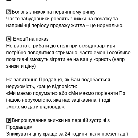
⠀
7️⃣Боязнь знижок на первинному ринку
Часто забудовники роблять знижки на початку та
наприкінці періоду продажу житла – це нормально.
⠀
8️⃣ Емоції на показ
Не варто стрибати до стелі при огляді квартири,
потрібно поводитися стримано, часто емоції особливо
позитивні зможуть зіграти не на вашу користь (напр
знизити ціну)
⠀
На запитання Продавця, як Вам подобається
нерухомість, краще відповісти:
«Ми маємо подумати» або «Ми маємо порівняти її з
іншою нерухомістю, яка нас зацікавила, і тоді
зможемо дати відповідь».
⠀
9️⃣Випрошування знижки на першій зустрічі з
Продавцем
Знижувати ціну краще за 24 години після презентації