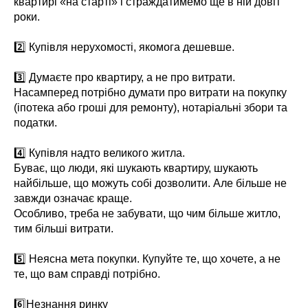
квартирі «на старті» і страждатимемо ще в ній довгі
роки.
⠀
2️⃣ Купівля нерухомості, якомога дешевше.
⠀
3️⃣ Думаєте про квартиру, а не про витрати.
Насамперед потрібно думати про витрати на покупку
(іпотека або гроші для ремонту), нотаріальні збори та
податки.
⠀
4️⃣ Купівля надто великого житла.
Буває, що люди, які шукають квартиру, шукають
найбільше, що можуть собі дозволити. Але більше не
завжди означає краще.
Особливо, треба не забувати, що чим більше житло,
тим більші витрати.
⠀
5️⃣ Неясна мета покупки. Купуйте те, що хочете, а не
те, що вам справді потрібно.
⠀
6️⃣Незнання ринку